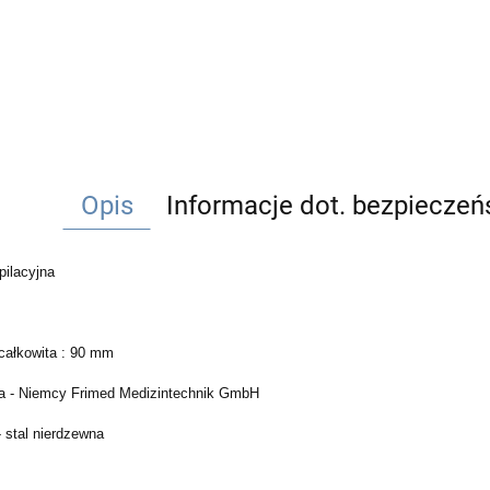
Opis
Informacje dot. bezpiecze
pilacyjna
całkowita : 90 mm
a - Niemcy Frimed Medizintechnik GmbH
- stal nierdzewna