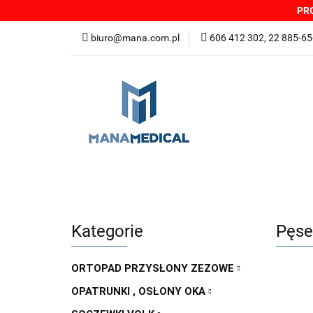
PRO
NOWOŚCI
PRO
biuro@mana.com.pl
606 412 302, 22 885-65
DYSTRYBUTORZY
Wszystkie kategorie
NOWO
Zgłoszenia incydentów
Oferta: zagrożeni
Kategorie
Pęse
ORTOPAD PRZYSŁONY ZEZOWE
OPATRUNKI , OSŁONY OKA