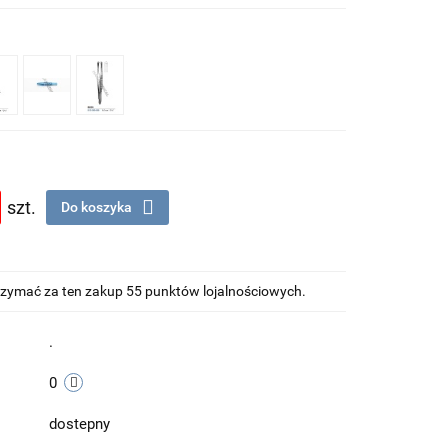
szt.
Do koszyka
otrzymać za ten zakup 55 punktów lojalnościowych.
.
0
dostepny