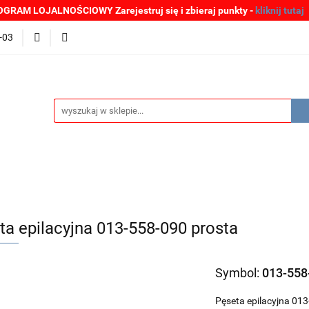
GRAM LOJALNOŚCIOWY Zarejestruj się i zbieraj punkty -
kliknij tutaj
MOCJE
BESTSELLERY
WYPRZEDAŻE
PLIKI DO P
-03
Zgłoszenia incydentów
Oferta: zagrożenie SARS-CoV-2
ŚCI
PROMOCJE
BESTSELLERY
WYPRZEDAŻE
P
e SARS-CoV-2
ta epilacyjna 013-558-090 prosta
Symbol:
013-558
Pęseta epilacyjna 01