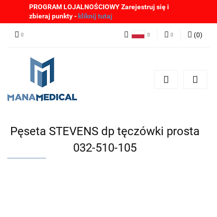
PROGRAM LOJALNOŚCIOWY Zarejestruj się i
zbieraj punkty -
kliknij tutaj
(
0
)
Polski
Zaloguj się
English
Zarejestruj się
German
Dodaj zgłoszenie
Zgody cookies
Pęseta STEVENS dp tęczówki prosta
032-510-105