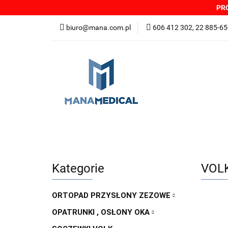
PRO
NOWOŚCI
PRO
biuro@mana.com.pl
606 412 302, 22 885-65
DYSTRYBUTORZY
Wszystkie kategorie
NOWO
Zgłoszenia incydentów
Oferta: zagrożeni
Kategorie
VOLK
ORTOPAD PRZYSŁONY ZEZOWE
OPATRUNKI , OSŁONY OKA