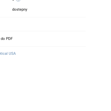
dostepny
t do PDF
ptical USA