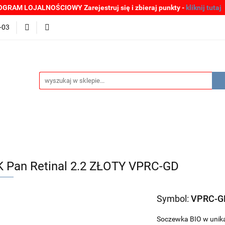
GRAM LOJALNOŚCIOWY Zarejestruj się i zbieraj punkty -
kliknij tutaj
MOCJE
BESTSELLERY
WYPRZEDAŻE
PLIKI DO P
-03
Zgłoszenia incydentów
Oferta: zagrożenie SARS-CoV-2
ŚCI
PROMOCJE
BESTSELLERY
WYPRZEDAŻE
P
e SARS-CoV-2
 Pan Retinal 2.2 ZŁOTY VPRC-GD
Symbol:
VPRC-G
Soczewka BIO w unika