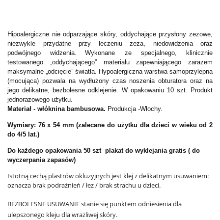
Hipoalergiczne nie odparzające skóry, oddychające przysłony zezowe,
niezwykle przydatne przy leczeniu zeza, niedowidzenia oraz
podwójnego widzenia
Wykonane ze specjalnego, klinicznie
.
testowanego „oddychającego” materiału zapewniającego zarazem
maksymalne „odcięcie” światła
. Hypoalergiczna warstwa samoprzylepna
(mocująca) pozwala na wydłużony czas noszenia obturatora oraz na
jego delikatne, bezbolesne odklejenie.
W opakowaniu 10 szt.
Produkt
jednorazowego użytku.
Materiał - włóknina bambusowa.
Produkcja -Włochy.
Wymiary: 76 x 54 mm (zalecane do użytku dla dzieci w wieku od 2
do 4/5 lat.)
Do każdego opakowania 50 szt plakat do wyklejania gratis ( do
wyczerpania zapasów)
Istotną cechą plastrów okluzyjnych jest klej z delikatnym usuwaniem:
oznacza brak podrażnień / łez / brak strachu u dzieci.
BEZBOLESNE USUWANIE stanie się punktem odniesienia dla
ulepszonego kleju dla wrażliwej skóry.