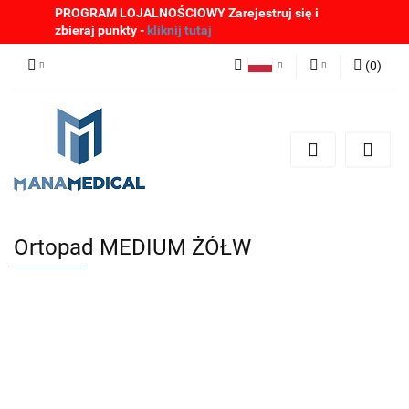
PROGRAM LOJALNOŚCIOWY Zarejestruj się i
zbieraj punkty -
kliknij tutaj
(
0
)
Polski
Zaloguj się
English
Zarejestruj się
German
Dodaj zgłoszenie
Zgody cookies
Ortopad MEDIUM ŻÓŁW