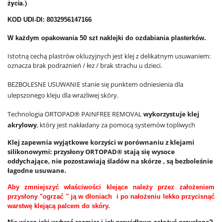
życia.)
KOD UDI-DI: 8032956147166
W każdym opakowania 50 szt naklejki do ozdabiania plasterków.
Istotną cechą plastrów okluzyjnych jest klej z delikatnym usuwaniem:
oznacza brak podrażnień / łez / brak strachu u dzieci.
BEZBOLESNE USUWANIE stanie się punktem odniesienia dla
ulepszonego kleju dla wrażliwej skóry.
Technologia ORTOPAD® PAINFREE REMOVAL
wykorzystuje klej
akrylowy
, który jest nakładany za pomocą systemów topliwych
Klej zapewnia wyjątkowe korzyści w porównaniu z klejami
silikonowymi: przysłony ORTOPAD® stają się wysoce
oddychające, nie pozostawiają śladów na skórze , są bezboleśnie
łagodne usuwane.
Aby zmniejszyć właściwości klejące należy przez założeniem
przysłony "ogrzać " ją w dłoniach i po nałożeniu lekko przycisnąć
warstwę klejącą palcem do skóry.