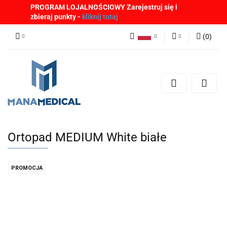
PROGRAM LOJALNOŚCIOWY Zarejestruj się i
zbieraj punkty -
kliknij tutaj
(
0
)
Polski
Zaloguj się
English
Zarejestruj się
German
Dodaj zgłoszenie
Zgody cookies
Ortopad MEDIUM White białe
PROMOCJA