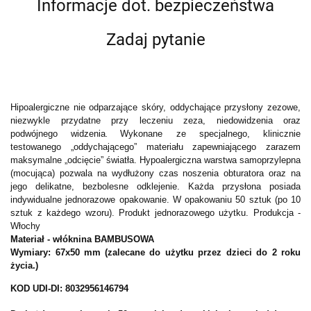
Informacje dot. bezpieczeństwa
Zadaj pytanie
Hipoalergiczne nie odparzające skóry, oddychające przysłony zezowe,
niezwykle przydatne przy leczeniu zeza, niedowidzenia oraz
podwójnego widzenia
Wykonane ze specjalnego, klinicznie
.
testowanego „oddychającego” materiału zapewniającego zarazem
maksymalne „odcięcie” światła
. Hypoalergiczna warstwa samoprzylepna
(mocująca) pozwala na wydłużony czas noszenia obturatora oraz na
jego delikatne, bezbolesne odklejenie.
Każda przysłona posiada
indywidualne jednorazowe opakowanie. W opakowaniu 50 sztuk (po 10
sztuk z każdego wzoru).
Produkt jednorazowego użytku. Produkcja -
Włochy
Materiał - włóknina BAMBUSOWA
Wymiary: 67x50 mm
(zalecane do użytku przez dzieci do 2 roku
życia.)
KOD UDI-DI: 8032956146794