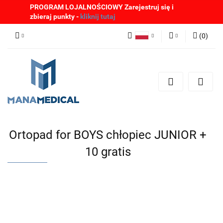
PROGRAM LOJALNOŚCIOWY Zarejestruj się i
zbieraj punkty -
kliknij tutaj
(
0
)
Polski
Zaloguj się
English
Zarejestruj się
German
Dodaj zgłoszenie
Zgody cookies
Ortopad for BOYS chłopiec JUNIOR +
10 gratis