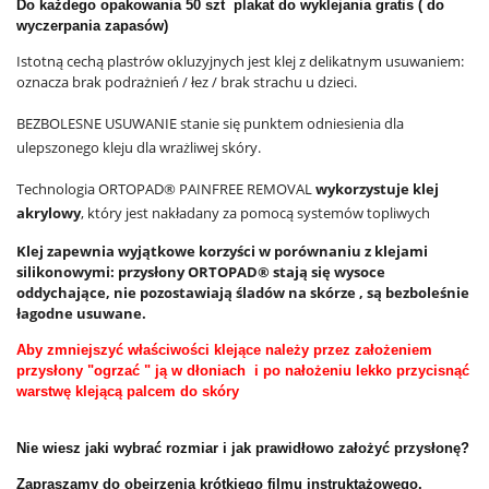
Do każdego opakowania 50 szt plakat do wyklejania gratis ( do
wyczerpania zapasów)
Istotną cechą plastrów okluzyjnych jest klej z delikatnym usuwaniem:
oznacza brak podrażnień / łez / brak strachu u dzieci.
BEZBOLESNE USUWANIE stanie się punktem odniesienia dla
ulepszonego kleju dla wrażliwej skóry.
Technologia ORTOPAD® PAINFREE REMOVAL
wykorzystuje klej
akrylowy
, który jest nakładany za pomocą systemów topliwych
Klej zapewnia wyjątkowe korzyści w porównaniu z klejami
silikonowymi: przysłony ORTOPAD® stają się wysoce
oddychające, nie pozostawiają śladów na skórze , są bezboleśnie
łagodne usuwane.
Aby zmniejszyć właściwości klejące należy przez założeniem
przysłony "ogrzać " ją w dłoniach i po nałożeniu lekko przycisnąć
warstwę klejącą palcem do skóry
Nie wiesz jaki wybrać rozmiar i jak prawidłowo założyć przysłonę?
Zapraszamy do obejrzenia krótkiego filmu instruktażowego.