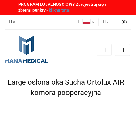
PROGRAM LOJALNOŚCIOWY Zarejestruj się i
zbieraj punkty -
kliknij tutaj
(
0
)
Polski
Zaloguj się
English
Zarejestruj się
German
Dodaj zgłoszenie
Zgody cookies
Large osłona oka Sucha Ortolux AIR
komora pooperacyjna