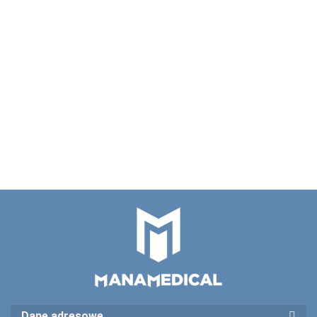
100 szt
100 szt
KOMOR
125 szt.
KOMORA
KOMORA
WILGOT
osłona oka
WILGOTNA
WILGOTNA
Large
elastoLUMENAL
599.00
599.00
6.35
pooperacyjna
Large
Small
Ortolux
S Kompres
526.50
nie sterylna
Ortolux
Ortolux
duża
oczny sterylny
22.00
SCILO AO-
ref 803310 op /
600
50 szt
Dane adresowe