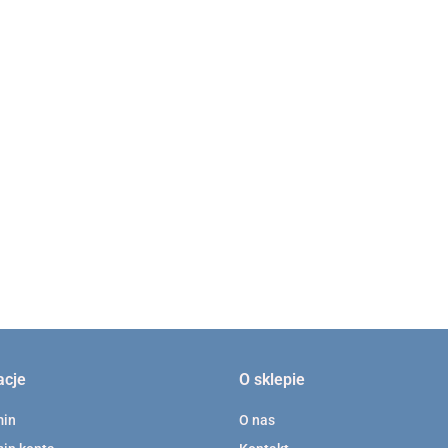
20 szt Kaniula do wiskoelastyku 27G zagięta 45
77082
80.00
to zagięta ,28
acje
O sklepie
min
O nas