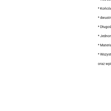
* Końcó
* dwust
* Długo
* Jednor
* Materi
* Wszyst
oraz wpi