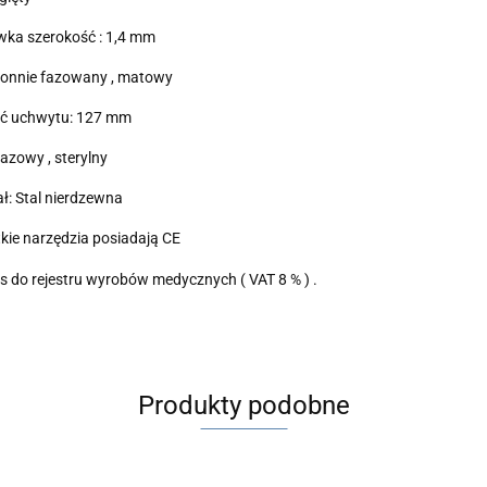
wka szerokość : 1,4 mm
ronnie fazowany , matowy
ść uchwytu: 127 mm
azowy , sterylny
ał: Stal nierdzewna
kie narzędzia posiadają CE
s do rejestru wyrobów medycznych ( VAT 8 % ) .
Produkty podobne