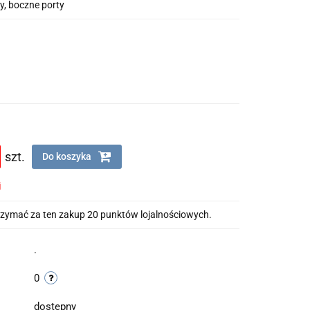
y, boczne porty
szt.
Do koszyka
i
otrzymać za ten zakup 20 punktów lojalnościowych.
.
0
dostepny