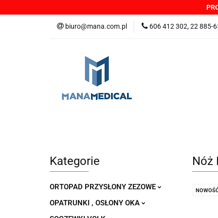
PRO
NOWOŚCI
PRO
biuro@mana.com.pl
606 412 302, 22 885-6
DYSTRYBUTORZY
Wszystkie kategorie
NOWO
Zgłoszenia incydentów
Oferta: zagrożeni
Kategorie
Nóż 
ORTOPAD PRZYSŁONY ZEZOWE
NOWOŚ
OPATRUNKI , OSŁONY OKA