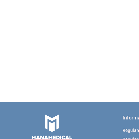
20 szt Kaniula do kanalików łzowych 26G łukowa
mm 77021
74.00
Inform
Regula