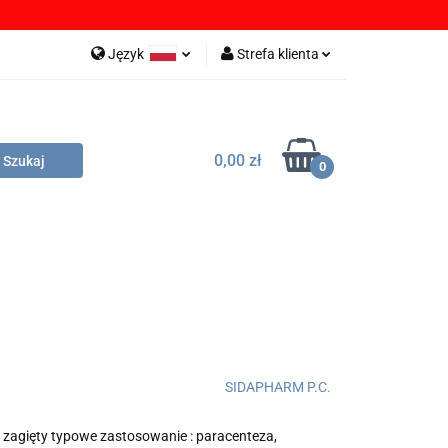
OBRANIA
Język
Strefa klienta
Polski
Zaloguj się
English
Zarejestruj się
0,00 zł
German
Dodaj zgłoszenie
0
Zgody cookies
LIKI DO POBRANIA
DYSTRYBUTORZY
SIDAPHARM P.C.
agięty typowe zastosowanie : paracenteza,