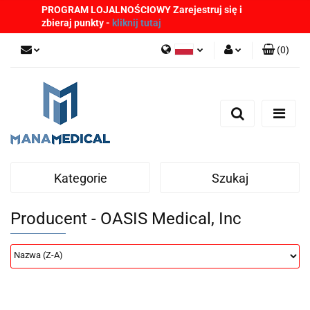
PROGRAM LOJALNOŚCIOWY Zarejestruj się i
zbieraj punkty -
kliknij tutaj
(
0
)
Polski
Zaloguj się
English
Zarejestruj się
German
Dodaj zgłoszenie
Zgody cookies
Kategorie
Szukaj
Producent - OASIS Medical, Inc