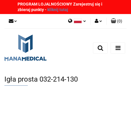
PROGRAM LOJALNOŚCIOWY Zarejestruj się i
zbieraj punkty -
kliknij tutaj
(
0
)
Polski
Zaloguj się
English
Zarejestruj się
German
Dodaj zgłoszenie
Zgody cookies
Igła prosta 032-214-130