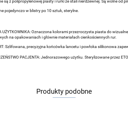
 są z polipropylenowej piasty i rurki ze stali nierdzewnej. Są wolne od p
 pojedynczo w blistry po 10 sztuk, sterylne.
UŻYTKOWNIKA: Oznaczona kolorami przezroczysta piasta do wizualnej 
wych na opakowaniach i głównie materiałach cienkościennych rur.
 Szlifowana, precyzyjna końcówka lancetu i powłoka silikonowa zapewn
ZEŃSTWO PACJENTA: Jednorazowego użytku. Sterylizowane przez ETO
Produkty podobne