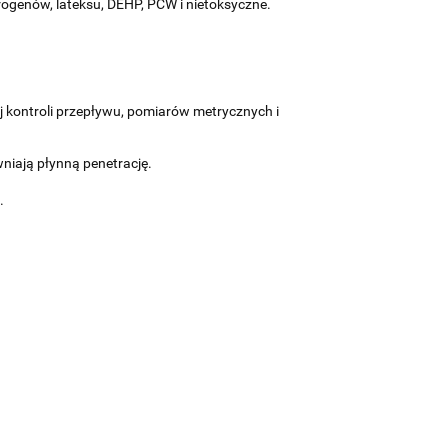
irogenów, lateksu, DEHP, PCW i nietoksyczne.
kontroli przepływu, pomiarów metrycznych i
iają płynną penetrację.
.