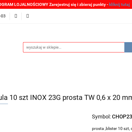
GRAM LOJALNOŚCIOWY Zarejestruj się i zbieraj punkty -
kliknij tutaj
MOCJE
BESTSELLERY
WYPRZEDAŻE
PLIKI DO P
-03
Zgłoszenia incydentów
Oferta: zagrożenie SARS-CoV-2
ŚCI
PROMOCJE
BESTSELLERY
WYPRZEDAŻE
P
e SARS-CoV-2
ula 10 szt INOX 23G prosta TW 0,6 x 20 
Symbol:
CHOP23
prosta ,blister 10 sz