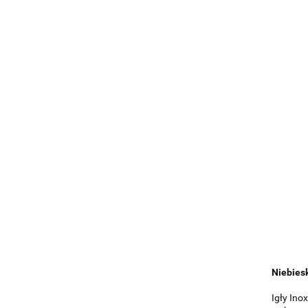
Niebiesk
Igły Ino