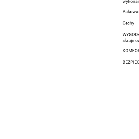
wykonane
Pakowane
Cechy
WYGODA 
skrajnio
KOMFORT:
BEZPIEC