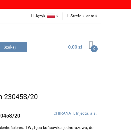
OBRANIA
Język
Strefa klienta
Polski
Zaloguj się
English
Zarejestruj się
0,00 zł
German
Dodaj zgłoszenie
0
Zgody cookies
LIKI DO POBRANIA
DYSTRYBUTORZY
mm 23045S/20
CHIRANA T. Injecta, a.s.
045S/20
t, cienkościenna TW , tępa końcówka, jednorazowa, do