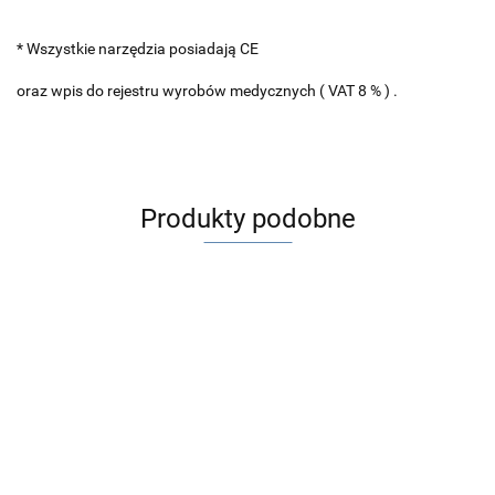
* Wszystkie narzędzia posiadają CE
oraz wpis do rejestru wyrobów medycznych ( VAT 8 % ) .
Produkty podobne
ALGERBRUSH II
20 szt Kaniula do