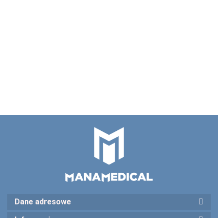
0,5 mm mini
wiskoelastyku
wiertarka
477.00
27G zagięta 45 ° ,
20 szt Kaniula do
okulistyczna
80.00
77082
kanalików łzowych 26G
łukowato zagięta ,28
74.00
mm 77021
Dane adresowe