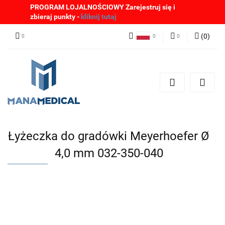
PROGRAM LOJALNOŚCIOWY Zarejestruj się i
zbieraj punkty -
kliknij tutaj
(
0
)
Polski
Zaloguj się
English
Zarejestruj się
German
Dodaj zgłoszenie
Zgody cookies
Łyżeczka do gradówki Meyerhoefer Ø
4,0 mm 032-350-040