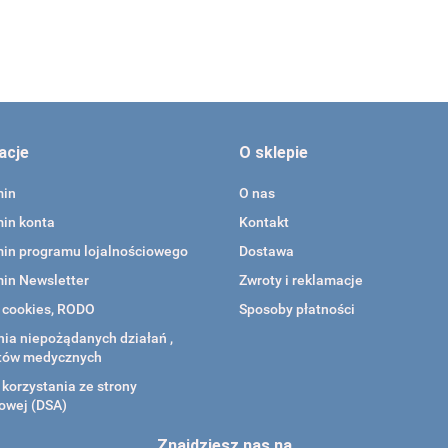
acje
O sklepie
min
O nas
in konta
Kontakt
in programu lojalnościowego
Dostawa
in Newsletter
Zwroty i reklamacje
a cookies, RODO
Sposoby płatności
ia niepożądanych działań ,
tów medycznych
korzystania ze strony
owej (DSA)
Znajdziesz nas na