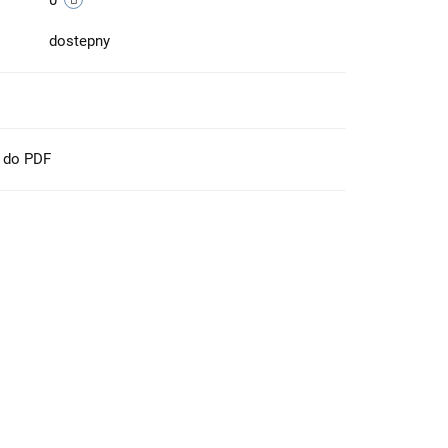
0
dostepny
t do PDF