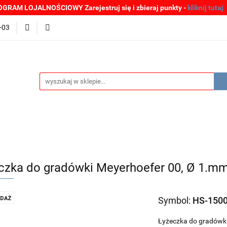
GRAM LOJALNOŚCIOWY Zarejestruj się i zbieraj punkty -
kliknij tutaj
MOCJE
BESTSELLERY
WYPRZEDAŻE
PLIKI DO P
-03
Zgłoszenia incydentów
Oferta: zagrożenie SARS-CoV-2
ŚCI
PROMOCJE
BESTSELLERY
WYPRZEDAŻE
P
e SARS-CoV-2
czka do gradówki Meyerhoefer 00, Ø 1.m
DAŻ
Symbol:
HS-150
Łyżeczka do gradówki