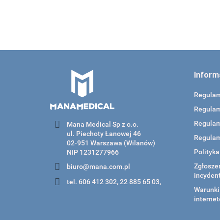
Inform
Regula
Regulam
Regulam
Mana Medical Sp z o.o.
ul. Piechoty Łanowej 46
Regulam
02-951 Warszawa (Wilanów)
Polityk
NIP 1231277966
Zgłoszen
biuro@mana.com.pl
incyden
tel. 606 412 302, 22 885 65 03,
Warunki 
internet