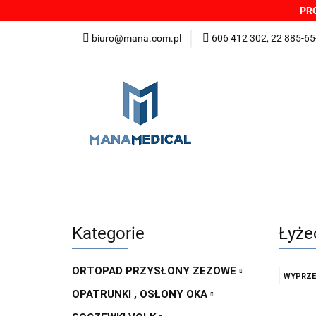
PRO
NOWOŚCI
PRO
biuro@mana.com.pl
606 412 302, 22 885-65
DYSTRYBUTORZY
Wszystkie kategorie
NOWO
Zgłoszenia incydentów
Oferta: zagrożeni
Kategorie
Łyże
ORTOPAD PRZYSŁONY ZEZOWE
WYPRZE
OPATRUNKI , OSŁONY OKA