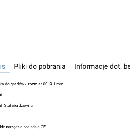
is
Pliki do pobrania
Informacje dot. 
ka do gradówki rozmiar 00, Ø 1 mm
ść
ał: Stal nierdzewna
ie narzędzia posiadają CE