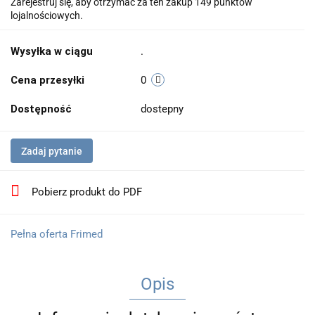
Zarejestruj się, aby otrzymać za ten zakup 149 punktów
lojalnościowych.
Wysyłka w ciągu
.
Cena przesyłki
0
Dostępność
dostepny
Zadaj pytanie
Pobierz produkt do PDF
Pełna oferta Frimed
Opis