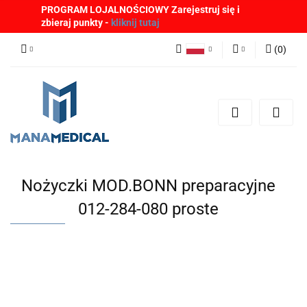
PROGRAM LOJALNOŚCIOWY Zarejestruj się i
zbieraj punkty -
kliknij tutaj
(
0
)
Polski
Zaloguj się
English
Zarejestruj się
German
Dodaj zgłoszenie
Zgody cookies
Nożyczki MOD.BONN preparacyjne
012-284-080 proste