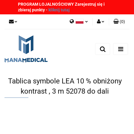
PROGRAM LOJALNOŚCIOWY Zarejestruj się i
zbieraj punkty -
kliknij tutaj
(
0
)
Polski
Zaloguj się
English
Zarejestruj się
German
Dodaj zgłoszenie
Zgody cookies
Tablica symbole LEA 10 % obniżony
kontrast , 3 m 52078 do dali