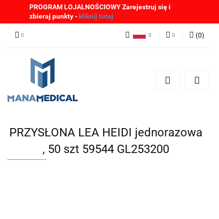
PROGRAM LOJALNOŚCIOWY Zarejestruj się i
zbieraj punkty -
kliknij tutaj
(
0
)
Polski
Zaloguj się
English
Zarejestruj się
German
Dodaj zgłoszenie
Zgody cookies
PRZYSŁONA LEA HEIDI jednorazowa
, 50 szt 59544 GL253200