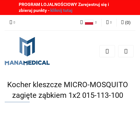
PROGRAM LOJALNOŚCIOWY Zarejestruj się i
zbieraj punkty -
kliknij tutaj
(
0
)
Polski
Zaloguj się
English
Zarejestruj się
German
Dodaj zgłoszenie
Zgody cookies
Kocher kleszcze MICRO-MOSQUITO
zagięte ząbkiem 1x2 015-113-100