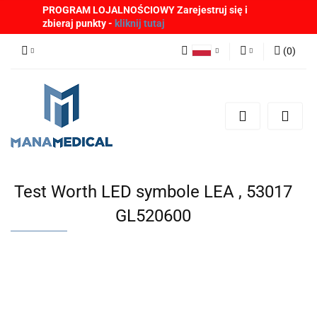
PROGRAM LOJALNOŚCIOWY Zarejestruj się i
zbieraj punkty -
kliknij tutaj
(
0
)
Polski
Zaloguj się
English
Zarejestruj się
German
Dodaj zgłoszenie
Zgody cookies
Test Worth LED symbole LEA , 53017
GL520600