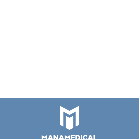
ALGERBRUSH II
20 szt Kaniula do
0,5 mm mini
wiskoelastyku
wiertarka
477.00
27G zagięta 45 ° ,
20 szt Kaniula do
okulistyczna
80.00
77082
kanalików łzowych 26G
łukowato zagięta ,28
74.00
mm 77021