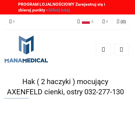
PROGRAM LOJALNOŚCIOWY Zarejestruj się i
zbieraj punkty -
kliknij tutaj
(
0
)
Polski
Zaloguj się
English
Zarejestruj się
German
Dodaj zgłoszenie
Zgody cookies
Hak ( 2 haczyki ) mocujący
AXENFELD cienki, ostry 032-277-130