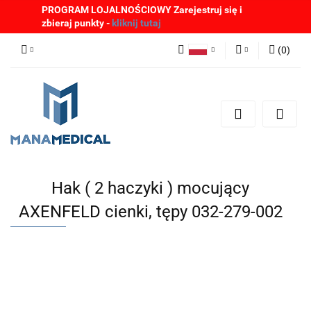
PROGRAM LOJALNOŚCIOWY Zarejestruj się i
zbieraj punkty -
kliknij tutaj
(
0
)
Polski
Zaloguj się
English
Zarejestruj się
German
Dodaj zgłoszenie
Zgody cookies
Hak ( 2 haczyki ) mocujący
AXENFELD cienki, tępy 032-279-002