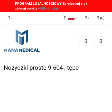
PROGRAM LOJALNOŚCIOWY Zarejestruj się i
zbieraj punkty -
kliknij tutaj
(
0
)
Polski
Zaloguj się
English
Zarejestruj się
German
Dodaj zgłoszenie
Zgody cookies
Nożyczki proste 9-604 , tępe