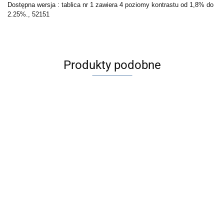
Dostępna wersja : tablica nr 1 zawiera 4
poziomy kontrastu od 1,8% do
2.25%., 52151
Produkty podobne
Na
Na zamówienie
zamówienie
Książeczka
Książeczka
Oświetlenie
Panel ETDRS
cyfry , 3 m
symbole
Optotyp do
ESV 3000
VIEWER ESC
52009 GL
LEA 3 m
tablicy
Glare
361.00
361.00
--,--
2000,
274000
52008
podświetlanej
Lighting,
--,--
437.00
ESC2000
gl250600
OKO litera P /
52168
LED 52104
Cyfry obraz
podświetlany
odwrócony