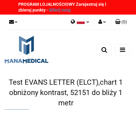
PROGRAM LOJALNOŚCIOWY Zarejestruj się i
zbieraj punkty -
kliknij tutaj
(
0
)
Polski
Zaloguj się
English
Zarejestruj się
German
Dodaj zgłoszenie
Zgody cookies
Test EVANS LETTER (ELCT),chart 1
obniżony kontrast, 52151 do bliży 1
metr