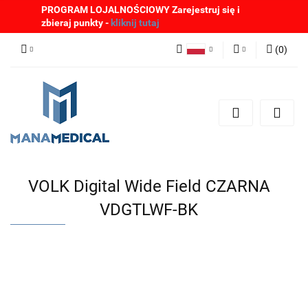
PROGRAM LOJALNOŚCIOWY Zarejestruj się i
zbieraj punkty -
kliknij tutaj
(
0
)
Polski
Zaloguj się
English
Zarejestruj się
German
Dodaj zgłoszenie
Zgody cookies
VOLK Digital Wide Field CZARNA
VDGTLWF-BK