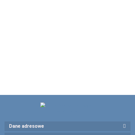
VOLK
VOLK
VOLK
60D
VOLK 78D
78D
78D
VOLK 78D
(V60C)
NIEBIESKA
VOLK 78D
CZARNA
PINK
CZERWONA
1690.00
1690.00
1690.0
V78C-BE
(V78C-LE)
V78C
RÓŻOW
V78C-RD
1690.00
1690.00
Szampańskie
V78C-C
1690.00
Złoto
limitowana
Dane adresowe