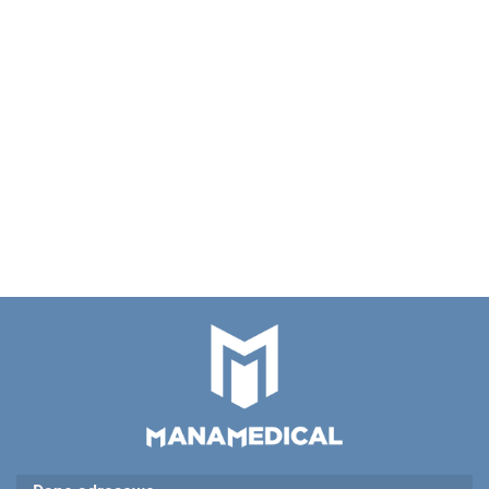
--,--
Akcesoria do
ROTATORA GUMKI
Akcesoria do ROTATORA
3x100 gr
obręcze 60 szt 2 kolory
62.00
292.00