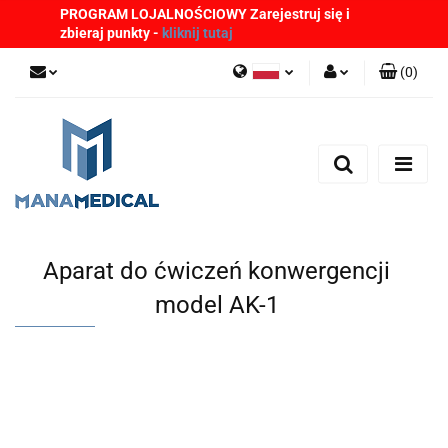
PROGRAM LOJALNOŚCIOWY Zarejestruj się i
zbieraj punkty -
kliknij tutaj
(
0
)
Polski
Zaloguj się
English
Zarejestruj się
German
Dodaj zgłoszenie
Zgody cookies
Aparat do ćwiczeń konwergencji
model AK-1