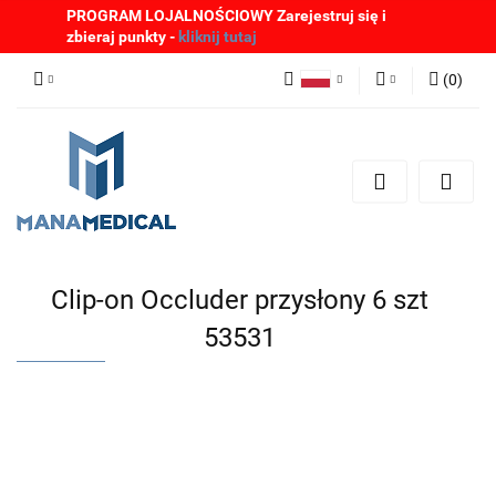
PROGRAM LOJALNOŚCIOWY Zarejestruj się i
zbieraj punkty -
kliknij tutaj
(
0
)
Polski
Zaloguj się
English
Zarejestruj się
German
Dodaj zgłoszenie
Zgody cookies
Clip-on Occluder przysłony 6 szt
53531