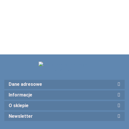
1 szt
+/- 0,25 D
+/- 0,5D
+/- 1,0D
Hertla 5352
79.00
79.00
79.00
beige
CT4701 0,25
CT4701 0,50
CT4701 1,00
Oculus
53531-1
--,--
Dane adresowe
Informacje
O sklepie
Newsletter