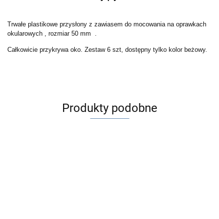
Trwałe plastikowe przysłony z zawiasem do mocowania na oprawkach
okularowych , rozmiar 50 mm .
Całkowicie przykrywa oko. Zestaw 6 szt, dostępny tylko kolor beżowy.
Produkty podobne
Na zamówien
Clip-on
Occluder
Cylinder
Cylinder
Cylinder
przysłona
skrzyżowany
skrzyżowany
skrzyżowany
25.00
Egzoftalmo