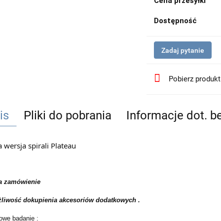
Cena przesyłki
Dostępność
Zadaj pytanie
Pobierz produk
is
Pliki do pobrania
Informacje dot. 
 wersja spirali Plateau
a zamówienie
żliwość dokupienia akcesoriów dodatkowych .
owe badanie :