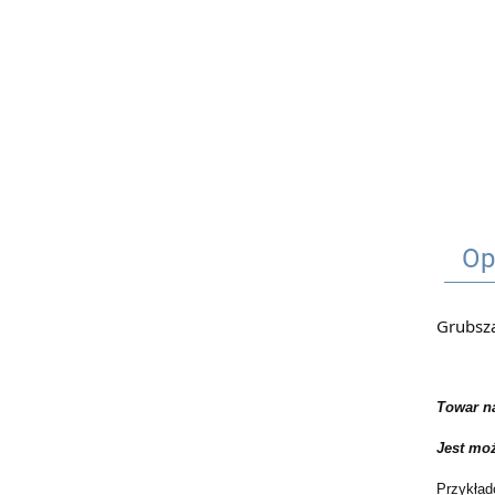
Op
Grubsza
Towar n
Jest mo
Przykład