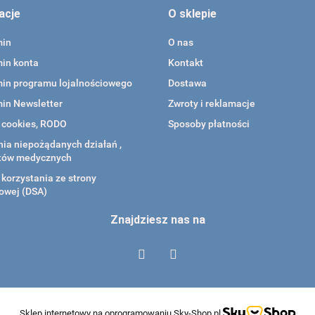
acje
O sklepie
min
O nas
in konta
Kontakt
in programu lojalnościowego
Dostawa
in Newsletter
Zwroty i reklamacje
a cookies, RODO
Sposoby płatności
ia niepożądanych działań ,
tów medycznych
korzystania ze strony
owej (DSA)
Znajdziesz nas na
Sklep internetowy na oprogramowaniu Sky-Shop.pl