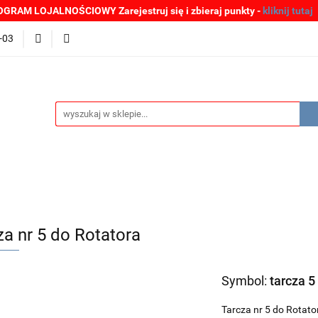
GRAM LOJALNOŚCIOWY Zarejestruj się i zbieraj punkty -
kliknij tutaj
MOCJE
BESTSELLERY
WYPRZEDAŻE
PLIKI DO P
-03
Zgłoszenia incydentów
Oferta: zagrożenie SARS-CoV-2
ŚCI
PROMOCJE
BESTSELLERY
WYPRZEDAŻE
P
e SARS-CoV-2
za nr 5 do Rotatora
Symbol:
tarcza 5
Tarcza nr 5 do Rotat