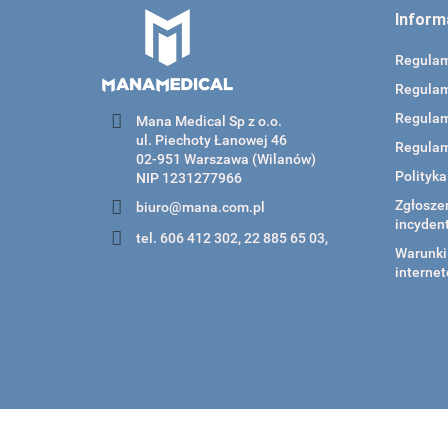
Inform
Regula
Regulam
Regulam
Mana Medical Sp z o.o.
ul. Piechoty Łanowej 46
Regulam
02-951 Warszawa (Wilanów)
Polityk
NIP 1231277966
Zgłoszen
biuro@mana.com.pl
incyden
tel. 606 412 302, 22 885 65 03,
Warunki 
internet