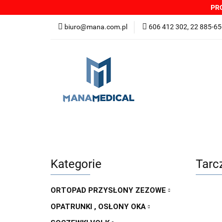
PRO
NOWOŚCI
PRO
biuro@mana.com.pl
606 412 302, 22 885-65
DYSTRYBUTORZY
Wszystkie kategorie
NOWO
Zgłoszenia incydentów
Oferta: zagrożeni
Kategorie
Tarc
ORTOPAD PRZYSŁONY ZEZOWE
OPATRUNKI , OSŁONY OKA