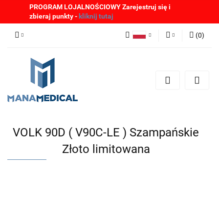
PROGRAM LOJALNOŚCIOWY Zarejestruj się i
zbieraj punkty -
kliknij tutaj
(
0
)
Polski
Zaloguj się
English
Zarejestruj się
German
Dodaj zgłoszenie
Zgody cookies
VOLK 90D ( V90C-LE ) Szampańskie
Złoto limitowana