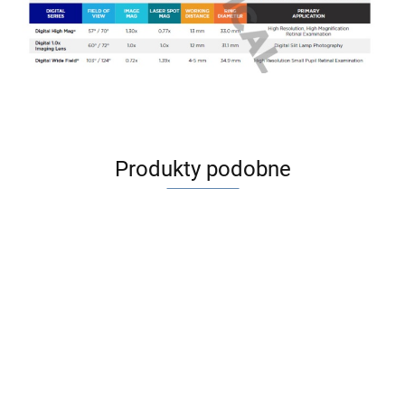
Produkty podobne
VOLK
VOLK
VOLK
60D
VOLK 78D
78D
78D
VOLK 78D
(V60C)
NIEBIESKA
VOLK 78D
CZARNA
PINK
CZERWONA
1690.00
1690.00
1690.0
V78C-BE
(V78C-LE)
V78C
RÓŻOW
V78C-RD
1690.00
1690.00
Szampańskie
V78C-C
1690.00