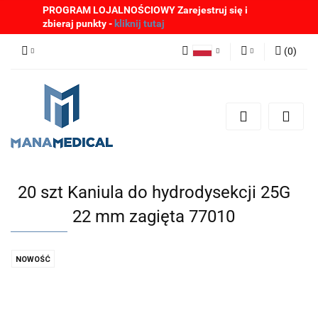
PROGRAM LOJALNOŚCIOWY Zarejestruj się i
zbieraj punkty -
kliknij tutaj
(
0
)
Polski
Zaloguj się
English
Zarejestruj się
German
Dodaj zgłoszenie
Zgody cookies
20 szt Kaniula do hydrodysekcji 25G
22 mm zagięta 77010
NOWOŚĆ