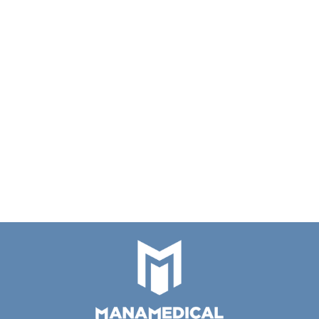
ALGERBRUSH
ALGERBRUSH
20 szt
II 0,5 mm
II 1.0 mm
Kaniula do
20 szt Kaniula
mini
mini
wiskoelastyku
do kanalików
477.00
477.00
80.00
wiertarka
wiertarka
27G zagięta
łzowych 26G
74.00
okulistyczna
okulistyczna
45 ° , 77082
łukowato
zagięta ,28 mm
77021